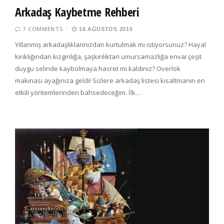
Arkadaş Kaybetme Rehberi
7 COMMENTS
16 AĞUSTOS 2015
Yıllanmış arkadaşlıklarınızdan kurtulmak mı istiyorsunuz? Hayal
kırıklığından kızgınlığa, şaşkınlıktan umursamazlığa envai çeşit
duygu selinde kaybolmaya hasret mi kaldınız? Overlok
makinası ayağınıza geldi! Sizlere arkadaş listesi kısaltmanın en
etkili yöntemlerinden bahsedeceğim. İlk…