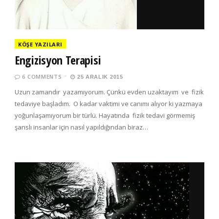
KÖŞE YAZILARI
Engizisyon Terapisi
6 COMMENTS
25 ARALIK 2015
Uzun zamandır yazamıyorum. Çünkü evden uzaktayım ve fizik
tedaviye başladım. O kadar vaktimi ve canımı alıyor ki yazmaya
yoğunlaşamıyorum bir türlü. Hayatında fizik tedavi görmemiş
şanslı insanlar için nasıl yapıldığından biraz…