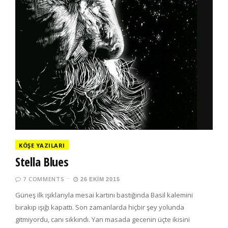
KÖŞE YAZILARI
Stella Blues
7 COMMENTS
26 EKIM 2015
Güneş ilk ışıklarıyla mesai kartını bastığında Basil kalemini
bırakıp ışığı kapattı. Son zamanlarda hiçbir şey yolunda
gitmiyordu, canı sıkkındı. Yan masada gecenin üçte ikisini