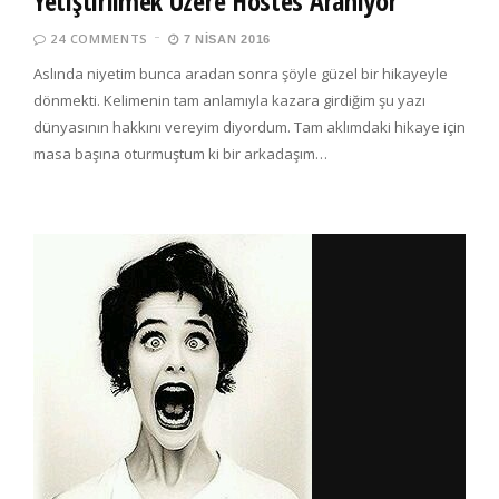
Yetiştirilmek Üzere Hostes Aranıyor
24 COMMENTS
7 NISAN 2016
Aslında niyetim bunca aradan sonra şöyle güzel bir hikayeyle
dönmekti. Kelimenin tam anlamıyla kazara girdiğim şu yazı
dünyasının hakkını vereyim diyordum. Tam aklımdaki hikaye için
masa başına oturmuştum ki bir arkadaşım…