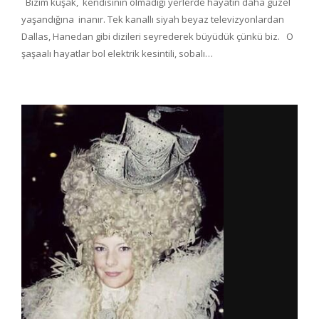
Bizim kuşak, kendisinin olmadığı yerlerde hayatın daha güzel
yaşandığına inanır. Tek kanallı siyah beyaz televizyonlardan
Dallas, Hanedan gibi dizileri seyrederek büyüdük çünkü biz. O
şaşaalı hayatlar bol elektrik kesintili, sobalı…