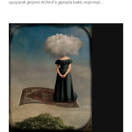
uyuyarak geçiren Archird`e gıptayla baktı, mışıl mışıl…