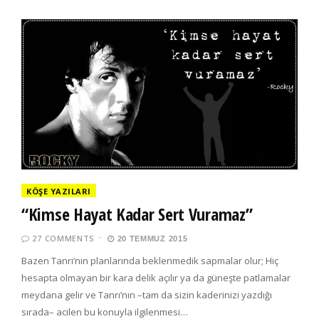
KÖŞE YAZILARI
“Kimse Hayat Kadar Sert Vuramaz”
27 COMMENTS
20 TEMMUZ 2015
Bazen Tanrı’nın planlarında beklenmedik sapmalar olur; Hiç
hesapta olmayan bir kara delik açılır ya da güneşte patlamalar
meydana gelir ve Tanrı’nın –tam da sizin kaderinizi yazdığı
sırada– acilen bu konuyla ilgilenmesi…