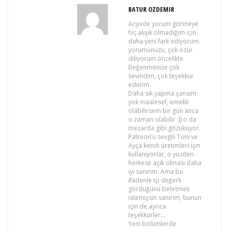
BATUR OZDEMIR
Arşivde yorum görmeye
hiç alışık olmadığım için
daha yeni fark ediyorum
yorumunuzu, çok özür
diliyorum öncelikle.
Beğenmenize çok
sevindim, çok teşekkür
ederim.
Daha sık yapma şansım
yok maalesef, emekli
olabilirsem bir gün anca
o zaman olabilir :)) o da
mezarda gibi gözüküyor.
Patreon’u sevgili Toni ve
Ayça kendi üretimleri için
kullanıyorlar, o yüzden
herkese açık olması daha
iyi sanırım. Ama bu
ifadenle işi değerli
gördüğünü belirtmek
istemişsin sanırım, bunun
için de ayrıca
teşekkürler…
Yeni bölümlerde