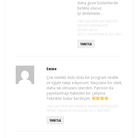
daha güzel bölümlerde
birlikte oluruz.
İyi dinlemeler…
<TIME CLASS="ENTRY-DATE PUBLISHED"
ITEMPROP="DATEPUBLISHED"
DATETIME="2021-03-
28T15:51:10+02:00">MAR 28, 2021</TIME>
YANITLA
Emine
Çok nitelikli dolu dolu bir program zevkle
ve ilgiyle takip ediyorum. Naçizane bir istek,
daha sık olmasını isterdim. Patreon da
yayınlanmayı hakeden bir çalışma.
Tebrikler batur kardeşim.
<TIME CLASS="ENTRY-DATE PUBLISHED" ITEMPROP="DATEPUBLISHED"
DATETIME="2020-09-25T13:03:50+02:00">EYL 25, 2020</TIME>
YANITLA