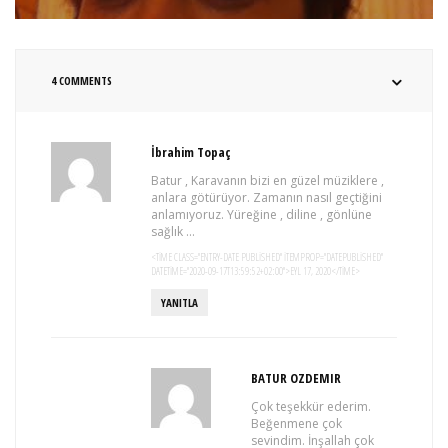
4 COMMENTS
İbrahim Topaç
Batur , Karavanın bizi en güzel müziklere ,
anlara götürüyor. Zamanın nasıl geçtiğini
anlamıyoruz. Yüreğine , diline , gönlüne
sağlık …
<TIME CLASS="ENTRY-DATE PUBLISHED" ITEMPROP="DATEPUBLISHED"
DATETIME="2020-09-17T13:59:52+02:00">EYL 17, 2020</TIME>
YANITLA
BATUR OZDEMIR
Çok teşekkür ederim.
Beğenmene çok
sevindim. İnşallah çok