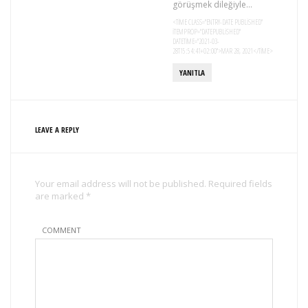
görüşmek dileğiyle…
<TIME CLASS="ENTRY-DATE PUBLISHED"
ITEMPROP="DATEPUBLISHED"
DATETIME="2021-03-
28T15:54:41+02:00">MAR 28, 2021</TIME>
YANITLA
LEAVE A REPLY
Your email address will not be published. Required fields
are marked *
COMMENT