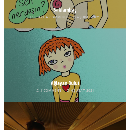
Saklambaç
LEAVE A COMMENT
4 ŞUBAT 2021
Ağlayan Bulut
1 COMMENT
4 ŞUBAT 2021