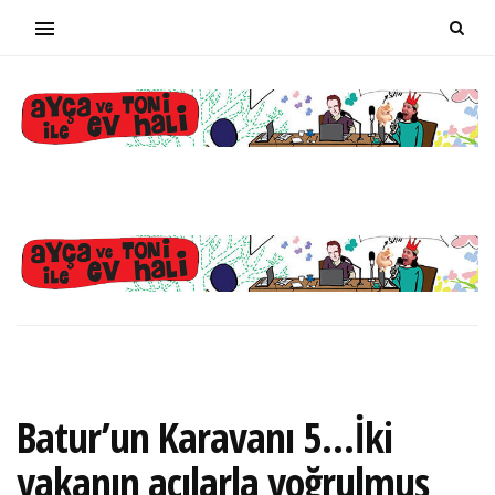
Batur’un Karavanı 5…İki
yakanın acılarla yoğrulmuş