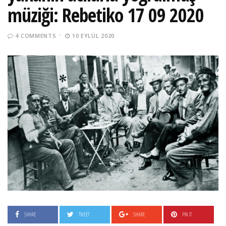
müziği: Rebetiko 17 09 2020
4 COMMENTS
10 EYLÜL 2020
SHARE
TWEET
SHARE
PIN IT