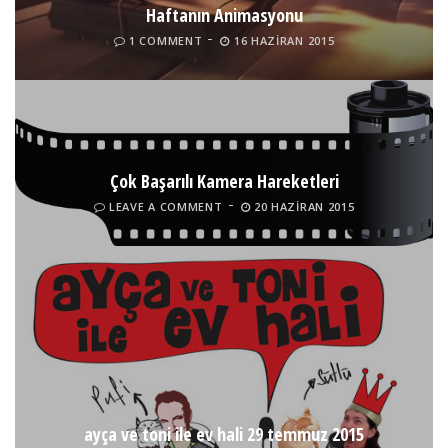
Haftanın Animasyonu
1 COMMENT
16 HAZIRAN 2015
Çok Başarılı Kamera Hareketleri
LEAVE A COMMENT
20 HAZIRAN 2015
ayça ve toni ile ev hali 29 temmuz 2015