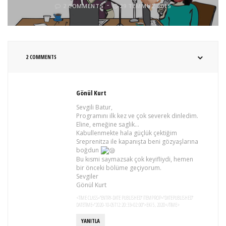
2 COMMENTS
29 TEMMUZ 2015
2 COMMENTS
Gönül Kurt
Sevgili Batur,
Programını ilk kez ve çok severek dinledim.
Eline, emeğine saglik…
Kabullenmekte hala güçlük çektiğim
Sreprenitza ile kapanışta beni gözyaşlarına
boğdun
Bu kısmi saymazsak çok keyifliydi, hemen
bir önceki bölüme geçiyorum.
Sevgiler
Gönül Kurt
<TIME CLASS="ENTRY-DATE PUBLISHED" ITEMPROP="DATEPUBLISHED"
DATETIME="2020-10-05T12:20:33+02:00">EKI 5, 2020</TIME>
YANITLA