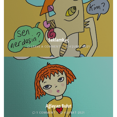
Saklambaç
LEAVE A COMMENT
4 ŞUBAT 2021
Ağlayan Bulut
1 COMMENT
4 ŞUBAT 2021