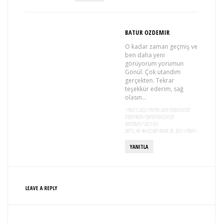
BATUR OZDEMIR
O kadar zaman geçmiş ve
ben daha yeni
görüyorum yorumun
Gönül. Çok utandım
gerçekten. Tekrar
teşekkür ederim, sağ
olasın…
<TIME CLASS="ENTRY-DATE PUBLISHED"
ITEMPROP="DATEPUBLISHED"
DATETIME="2021-03-
28T15:49:49+02:00">MAR 28, 2021</TIME>
YANITLA
LEAVE A REPLY