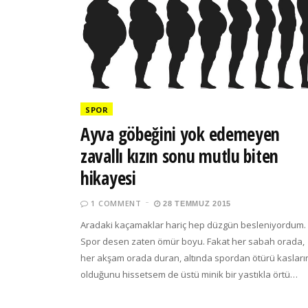
SPOR
Ayva göbeğini yok edemeyen
zavallı kızın sonu mutlu biten
hikayesi
1 COMMENT
28 TEMMUZ 2015
Aradaki kaçamaklar hariç hep düzgün besleniyordum.
Spor desen zaten ömür boyu. Fakat her sabah orada,
her akşam orada duran, altında spordan ötürü kasları
olduğunu hissetsem de üstü minik bir yastıkla örtü…