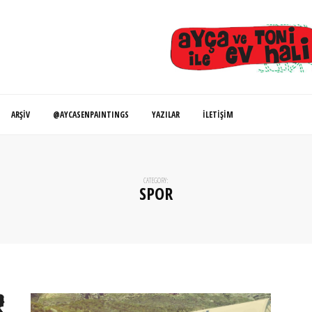
ARŞIV
@AYCASENPAINTINGS
YAZILAR
İLETIŞIM
CATEGORY:
SPOR