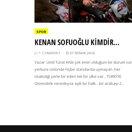
SPOR
KENAN SOFUOĞLU KİMDİR…
1 COMMENT
27 NISAN 2015
Yazar: Ümit Türüt Artık çok emin olduğum bir durum var
yerküre üstünde hiçbir standarda uymayan ,her
istatistiği yerle bir eden tek bir ülke var…TÜRKİYE.
Otomobile neredeyse aşık bir halk…bir arabayı 2…