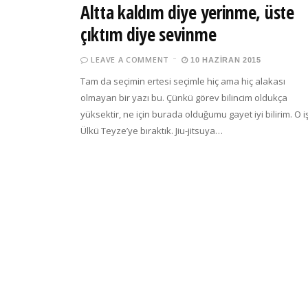
Altta kaldım diye yerinme, üste
çıktım diye sevinme
LEAVE A COMMENT
10 HAZIRAN 2015
Tam da seçimin ertesi seçimle hiç ama hiç alakası
olmayan bir yazı bu. Çünkü görev bilincim oldukça
yüksektir, ne için burada olduğumu gayet iyi bilirim. O iş
Ülkü Teyze’ye bıraktık. Jiu-jitsuya…