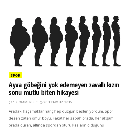
SPOR
Ayva göbeğini yok edemeyen zavallı kızın
sonu mutlu biten hikayesi
1 COMMENT
28 TEMMUZ 2015
Aradaki kaçamaklar hariç hep düzgün besleniyordum. Spor
desen zaten ömür boyu. Fakat her sabah orada, her akşam
orada duran, altında spordan ötürü kasların olduğunu