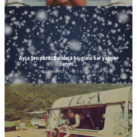
Ayça Şen yazdı: Buralara kış günü kar yağıyor
canım…
3 COMMENTS
7 OCAK 2017