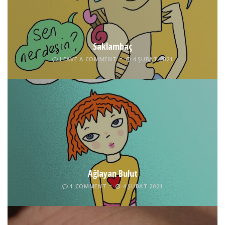
Saklambaç
LEAVE A COMMENT
4 ŞUBAT 2021
Ağlayan Bulut
1 COMMENT
4 ŞUBAT 2021