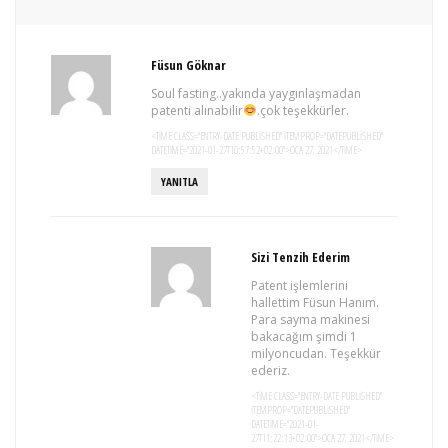
Füsun Göknar
Soul fasting..yakında yaygınlaşmadan
patenti alınabilir
.çok teşekkürler.
<TIME CLASS="ENTRY-DATE PUBLISHED" ITEMPROP="DATEPUBLISHED"
DATETIME="2021-01-27T10:57:52+02:00">OCA 27, 2021</TIME>
YANITLA
Sizi Tenzih Ederim
Patent işlemlerini
hallettim Füsun Hanım.
Para sayma makinesi
bakacağım şimdi 1
milyoncudan. Teşekkür
ederiz.
<TIME CLASS="ENTRY-DATE PUBLISHED"
ITEMPROP="DATEPUBLISHED"
DATETIME="2021-01-
27T11:22:13+02:00">OCA 27, 2021</TIME>