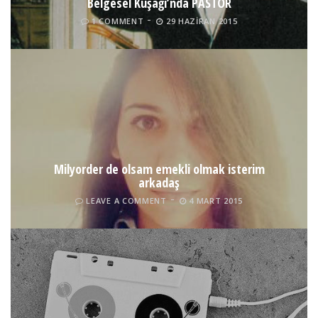
Belgesel Kuşağı’nda PASTÖR
1 COMMENT
29 HAZIRAN 2015
Milyorder de olsam emekli olmak isterim
arkadaş
LEAVE A COMMENT
4 MART 2015