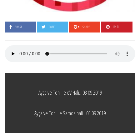
SHARE
TWEET
SHARE
PIN IT
Ayça ve Toni ile eV Hali…03 09 2019
Ayça ve Toni ile Samos hali…05 09 2019
Boticelli
LEAVE A COMMENT
24 ARALIK 2021