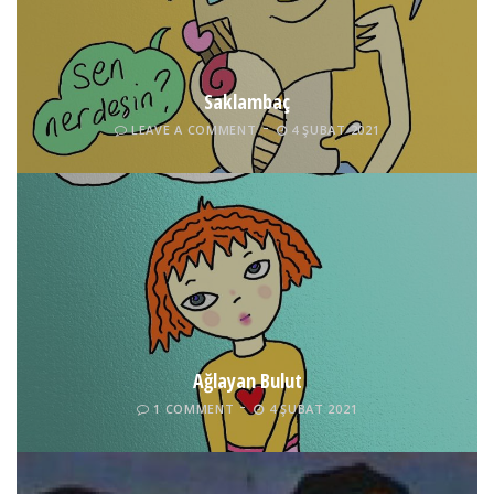
Saklambaç
LEAVE A COMMENT
4 ŞUBAT 2021
Ağlayan Bulut
1 COMMENT
4 ŞUBAT 2021