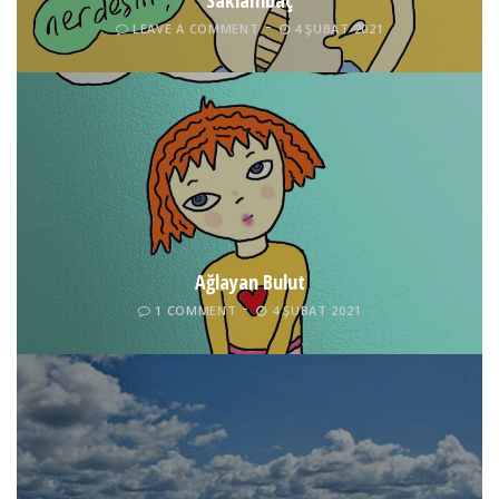
Saklambaç
LEAVE A COMMENT
4 ŞUBAT 2021
Ağlayan Bulut
1 COMMENT
4 ŞUBAT 2021