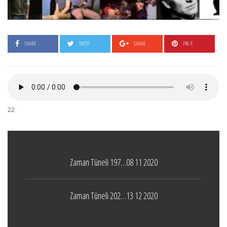
SHARE
TWEET
SHARE
PIN IT
22
Zaman Tüneli 197…08 11 2020
Zaman Tüneli 202…13 12 2020
Boticelli
LEAVE A COMMENT
24 ARALIK 2021