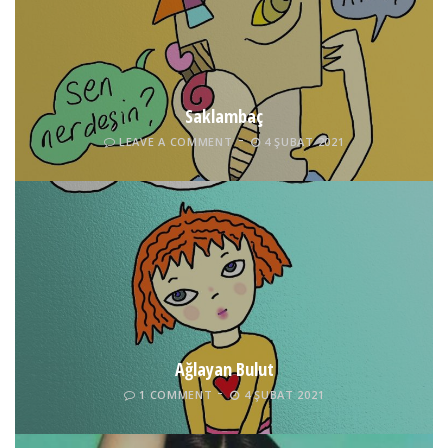
Saklambaç
LEAVE A COMMENT
4 ŞUBAT 2021
Ağlayan Bulut
1 COMMENT
4 ŞUBAT 2021