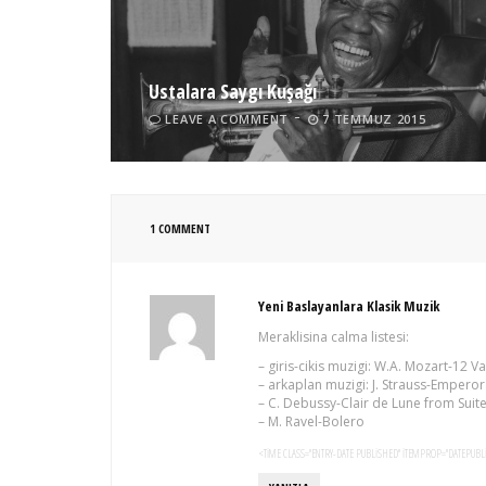
Ustalara Saygı Kuşağı
LEAVE A COMMENT
7 TEMMUZ 2015
1 COMMENT
Yeni Baslayanlara Klasik Muzik
Meraklisina calma listesi:
– giris-cikis muzigi: W.A. Mozart-12 Va
– arkaplan muzigi: J. Strauss-Emperor
– C. Debussy-Clair de Lune from Sui
– M. Ravel-Bolero
<TIME CLASS="ENTRY-DATE PUBLISHED" ITEMPROP="DATEPUBLI