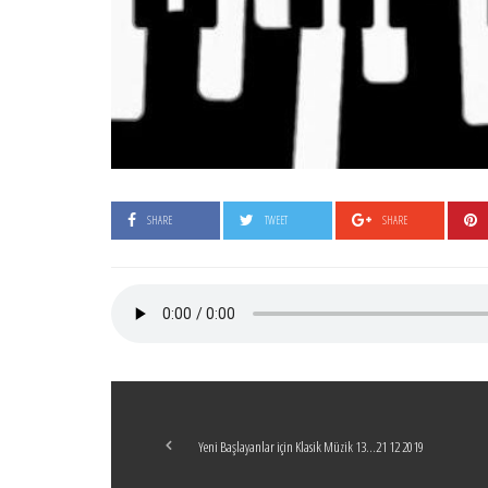
SHARE
TWEET
SHARE
Yeni Başlayanlar için Klasik Müzik 13…21 12 2019