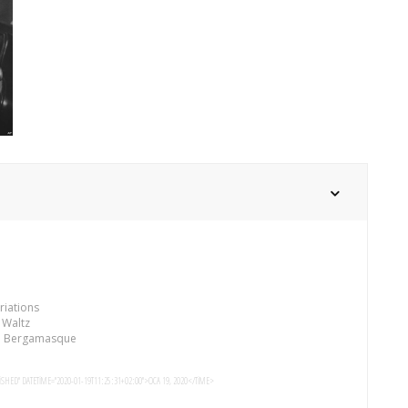
riations
 Waltz
te Bergamasque
SHED" DATETIME="2020-01-19T11:25:31+02:00">OCA 19, 2020</TIME>