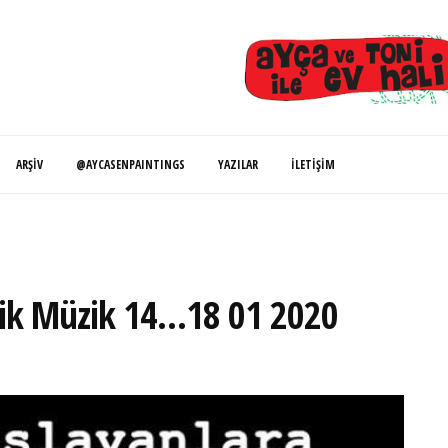
ARŞIV
@AYCASENPAINTINGS
YAZILAR
İLETIŞIM
asik Müzik 14…18 01 2020