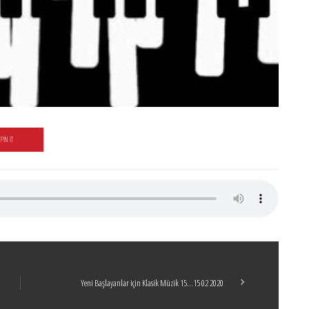
PIN IT
Yeni Başlayanlar için Klasik Müzik 15…15 02 2020
Boticelli