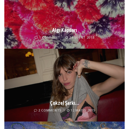
Algı Kapıları
1 COMMENT
24 ŞUBAT 2015
Çokzel Şarkı…
2 COMMENTS
12 MAYIS 2015