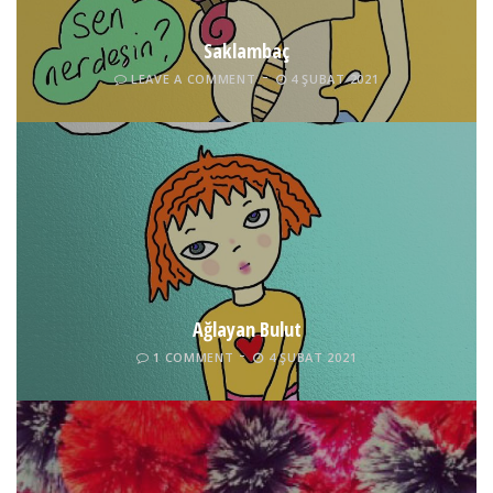
Saklambaç
LEAVE A COMMENT
4 ŞUBAT 2021
Ağlayan Bulut
1 COMMENT
4 ŞUBAT 2021