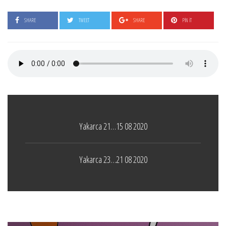
SHARE
TWEET
SHARE
PIN IT
Yakarca 21…15 08 2020
Yakarca 23…21 08 2020
Boticelli
LEAVE A COMMENT
24 ARALIK 2021