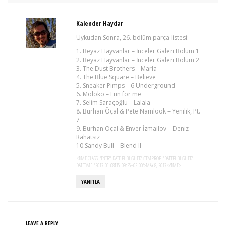
Kalender Haydar
Uykudan Sonra, 26. bölüm parça listesi:
1. Beyaz Hayvanlar – İnceler Galeri Bölüm 1
2. Beyaz Hayvanlar – İnceler Galeri Bölüm 2
3. The Dust Brothers – Marla
4. The Blue Square – Believe
5. Sneaker Pimps – 6 Underground
6. Moloko – Fun for me
7. Selim Saraçoğlu – Lalala
8. Burhan Öçal & Pete Namlook – Yenilik, Pt.
7
9. Burhan Öçal & Enver İzmailov – Deniz
Rahatsız
10.Sandy Bull – Blend II
<TIME CLASS="ENTRY-DATE PUBLISHED" ITEMPROP="DATEPUBLISHED"
DATETIME="2017-05-08T15:09:25+02:00">MAY 8, 2017</TIME>
YANITLA
LEAVE A REPLY