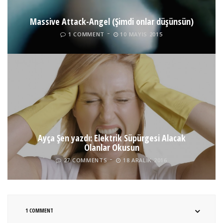
Massive Attack-Angel (Şimdi onlar düşünsün)
1 COMMENT
10 MAYIS 2015
Ayça Şen yazdı: Elektrik Süpürgesi Alacak
Olanlar Okusun
27 COMMENTS
18 ARALIK 2016
1 COMMENT