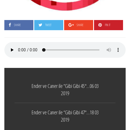
SHARE
TWEET
SHARE
PIN IT
Ender ve Caner ile “Gibi Gibi 45″…06 03
2019
Ender ve Caner ile “Gibi Gibi 47″…18 03
2019
Boticelli