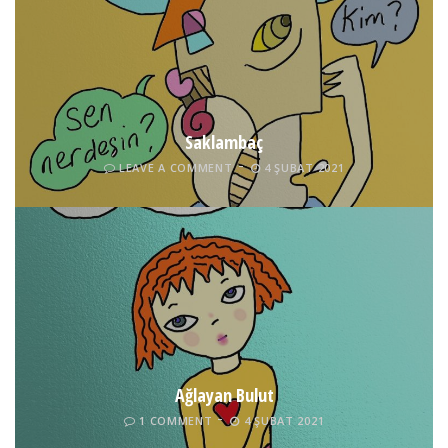
Saklambaç
LEAVE A COMMENT
4 ŞUBAT 2021
Ağlayan Bulut
1 COMMENT
4 ŞUBAT 2021