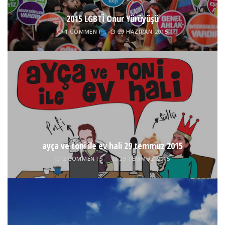
2015 LGBTİ Onur Yürüyüşü
1 COMMENT
29 HAZIRAN 2015
ayça ve toni ile ev hali 29 temmuz 2015
2 COMMENTS
29 TEMMUZ 2015