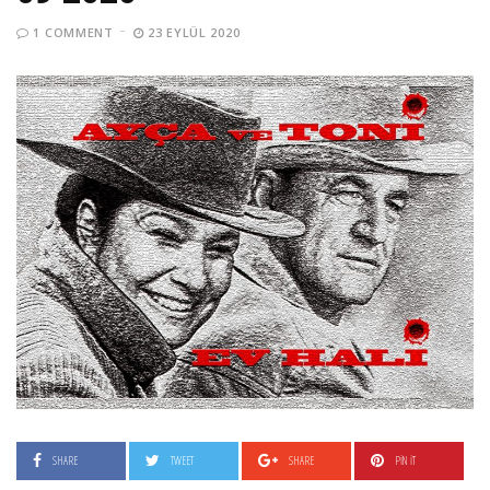
1 COMMENT
23 EYLÜL 2020
SHARE
TWEET
SHARE
PIN IT