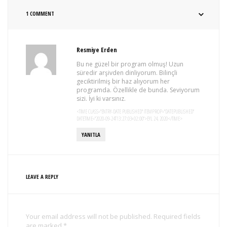
1 COMMENT
Resmiye Erden
Bu ne güzel bir program olmuş! Uzun
süredir arşivden dinliyorum. Bilinçli
geciktirilmiş bir haz alıyorum her
programda. Özellikle de bunda. Seviyorum
sizi. İyi ki varsınız.
<TIME CLASS="ENTRY-DATE PUBLISHED" ITEMPROP="DATEPUBLISHED"
DATETIME="2020-09-24T13:27:03+02:00">EYL 24, 2020</TIME>
YANITLA
LEAVE A REPLY
Your email address will not be published. Required fields
are marked *