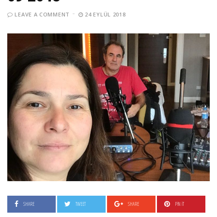
LEAVE A COMMENT
24 EYLÜL 2018
SHARE
TWEET
SHARE
PIN IT