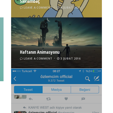
Saklambaç
LEAVE A COMMENT
4 ŞUBAT 2021
Haftanın Animasyonu
Bir Radyo Doğuyor! | Ayça Şen
LEAVE A COMMENT
3 ŞUBAT 2016
3 COMMENTS
21 ARALIK 2014