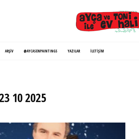
ARŞIV
@AYCASENPAINTINGS
YAZILAR
İLETIŞIM
…23 10 2025