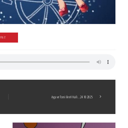
PIN IT
Ayça ve Toni ile eV Hali…24 10 2025