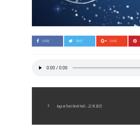
SHARE
TWEET
SHARE
Ayça ve Toni ile eV Hali…22 10 2025
Boticelli
LEAVE A COMMENT
24 ARALIK 2021