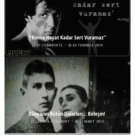
“Kimse Hayat Kadar Sert Vuramaz”
27 COMMENTS
20 TEMMUZ 2015
Dünyanın Bütün Dolarları… Birleşin!
LEAVE A COMMENT
12 MART 2015