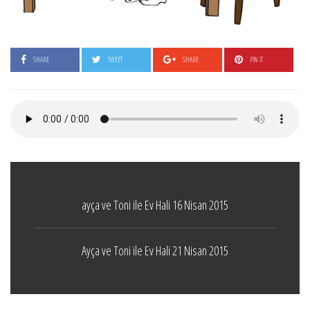
SHARE
TWEET
SHARE
PIN IT
ayça ve Toni ile Ev Hali 16 Nisan 2015
Ayça ve Toni ile Ev Hali 21 Nisan 2015
Boticelli
LEAVE A COMMENT
24 ARALIK 2021