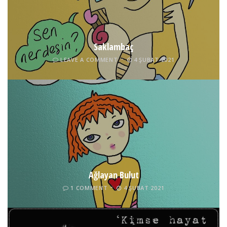
Saklambaç
LEAVE A COMMENT
4 ŞUBAT 2021
Ağlayan Bulut
1 COMMENT
4 ŞUBAT 2021