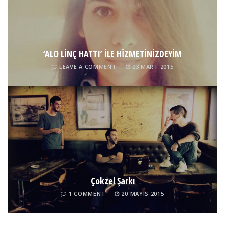
‘ALO LİNÇ HATTI’ İLE HİZMETİNİZDEYİM
LEAVE A COMMENT
23 MART 2015
Çokzel Şarkı
1 COMMENT
20 MAYIS 2015