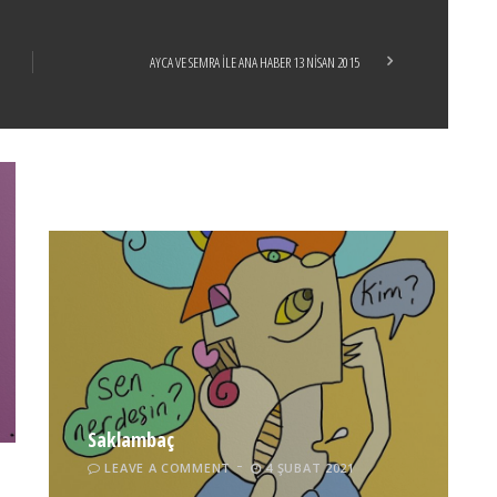
AYCA VE SEMRA İLE ANA HABER 13 NİSAN 2015
Boticelli
LEAVE A COMMENT
24 ARALIK 2021
Tel İnsan
LEAVE A COMMENT
4 ŞUBAT 2021
Saklambaç
LEAVE A COMMENT
4 ŞUBAT 2021