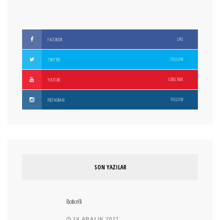
LIKE
FACEBOOK
FOLLOW
TWITTER
SUBSCRIBE
YOUTUBE
FOLLOW
INSTAGRAM
SON YAZILAR
Boticelli
24 ARALIK 2021