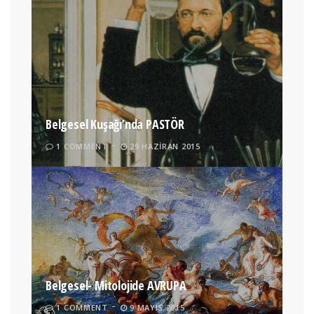
Belgesel Kuşağı’nda PASTÖR
1 COMMENT
29 HAZIRAN 2015
Belgesel- Mitolojide AVRUPA
1 COMMENT
9 MAYIS 2015