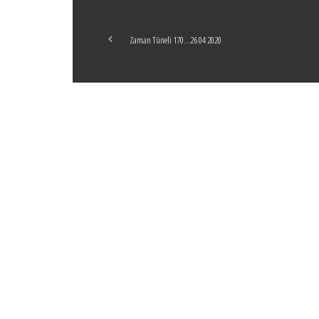
Zaman Tüneli 170…26 04 2020
Boticelli
LEAVE A COMMENT
24 ARALIK 2021
Tel İnsan
LEAVE A COMMENT
4 ŞUBAT 2021