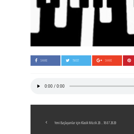
SHARE
TWEET
SHARE
Yeni Başlayanlar için Klasik Müzik 20…18 07 2020
Boticelli