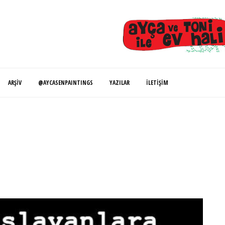
ARŞIV
@AYCASENPAINTINGS
YAZILAR
İLETIŞIM