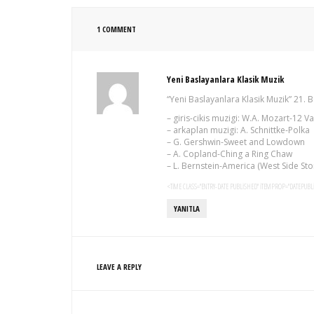
1 COMMENT
Yeni Baslayanlara Klasik Muzik
“Yeni Baslayanlara Klasik Muzik” 21. 
– giris-cikis muzigi: W.A. Mozart-12 Va
– arkaplan muzigi: A. Schnittke-Polka
– G. Gershwin-Sweet and Lowdown
– A. Copland-Ching a Ring Chaw
– L. Bernstein-America (West Side Sto
<TIME CLASS="ENTRY-DATE PUBLISHED" ITEMPROP="DATEPUBLI
YANITLA
LEAVE A REPLY