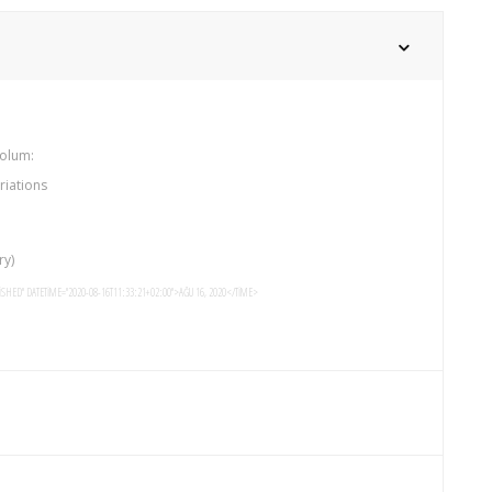
Bolum:
riations
ry)
SHED" DATETIME="2020-08-16T11:33:21+02:00">AĞU 16, 2020</TIME>