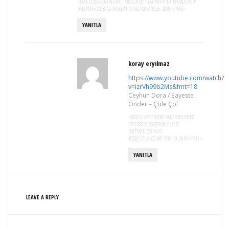
<TIME CLASS="ENTRY-DATE PUBLISHED" ITEMPROP="DATEPUBLISHED"
DATETIME="2018-12-26T09:11:31+02:00">ARA 26, 2018</TIME>
YANITLA
koray eryılmaz
https://www.youtube.com/watch?
v=izrVh99b2Ms&fmt=18
Ceyhun Dora / Şayeste
Önder – Çöle Çöl
<TIME CLASS="ENTRY-DATE PUBLISHED"
ITEMPROP="DATEPUBLISHED"
DATETIME="2019-07-
19T09:57:27+02:00">TEM 19, 2019</TIME>
YANITLA
LEAVE A REPLY