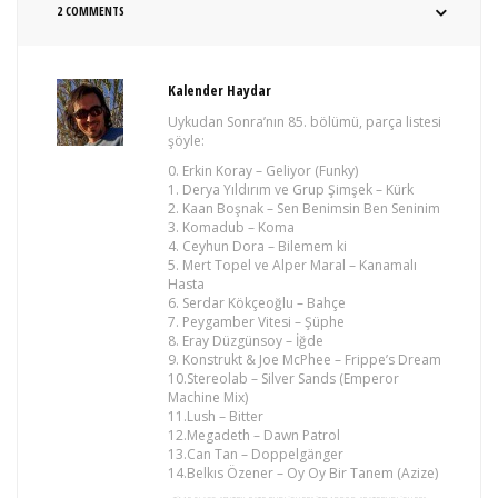
2 COMMENTS
Kalender Haydar
Uykudan Sonra’nın 85. bölümü, parça listesi
şöyle:
0. Erkin Koray – Geliyor (Funky)
1. Derya Yıldırım ve Grup Şimşek – Kürk
2. Kaan Boşnak – Sen Benimsin Ben Seninim
3. Komadub – Koma
4. Ceyhun Dora – Bilemem ki
5. Mert Topel ve Alper Maral – Kanamalı
Hasta
6. Serdar Kökçeoğlu – Bahçe
7. Peygamber Vitesi – Şüphe
8. Eray Düzgünsoy – İğde
9. Konstrukt & Joe McPhee – Frippe’s Dream
10.Stereolab – Silver Sands (Emperor
Machine Mix)
11.Lush – Bitter
12.Megadeth – Dawn Patrol
13.Can Tan – Doppelgänger
14.Belkıs Özener – Oy Oy Bir Tanem (Azize)