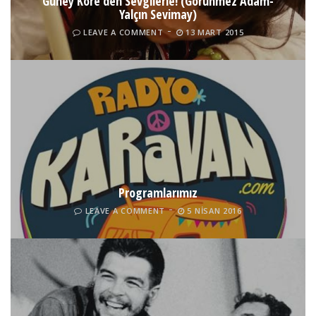
Güney Kore’den Sevgilerle! (Görünmez Adam-
Yalçın Sevimay)
LEAVE A COMMENT
13 MART 2015
Programlarımız
LEAVE A COMMENT
5 NISAN 2016