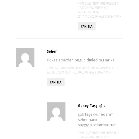
<TIME CLASS="ENTRY-DATE PUBLISHED"
ITEMPROP="DATEPUBLISHED"
DATETIME="2018-11-
08T17:41:32+02:00">KAS 8, 2018</TIME>
YANITLA
Seher
İlk kez arşivden bugün dinledim.Harika
<TIME CLASS="ENTRY-DATE PUBLISHED" ITEMPROP="DATEPUBLISHED"
DATETIME="2018-11-08T15:07:00+02:00">KAS 8, 2018</TIME>
YANITLA
Güney Taşçıoğlu
çok teşekkür ederim
seher hanım,
saygıyla selamlıyorum.
<TIME CLASS="ENTRY-DATE PUBLISHED"
ITEMPROP="DATEPUBLISHED"