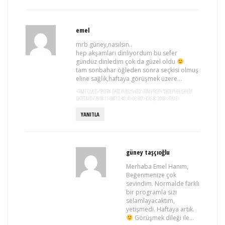
emel
mrb güney,nasılsın..
hep akşamları dinliyordum bu sefer
gündüz dinledim çok da güzel oldu
tam sonbahar öğleden sonra seçkisi olmuş
eline sağlık,haftaya görüşmek üzere…
<TIME CLASS="ENTRY-DATE PUBLISHED" ITEMPROP="DATEPUBLISHED"
DATETIME="2018-11-08T13:40:41+02:00">KAS 8, 2018</TIME>
YANITLA
güney taşçıoğlu
Merhaba Emel Hanım,
Beğenmenize çok
sevindim. Normalde farklı
bir programla sizi
selamlayacaktım,
yetişmedi. Haftaya artık.
Görüşmek dileği ile…