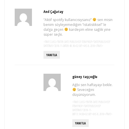
Anıl Çağatay
“Aktif spotify kullanıcısıysanız”
sen misin
benim söyleyemediğim “istatistiksel” le
dalga geçen
kardeşim eline sağlık yine
süper seçki.
<TIME CLASS="ENTRY-DATE PUBLISHED" ITEMPROP="DATEPUBLISHED"
DATETIME="2018-11-08T09:48:36+02:00">KAS 8, 2018</TIME>
YANITLA
güney taşçıoğlu
Ağbi sen haftayayı bekle.
Seveceğini
düşünüyorum.
<TIME CLASS="ENTRY-DATE PUBLISHED"
ITEMPROP="DATEPUBLISHED"
DATETIME="2018-11-
08T13:34:00+02:00">KAS 8, 2018</TIME>
YANITLA