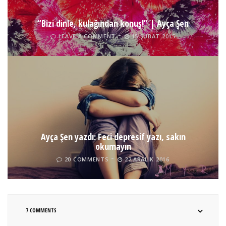
“Bizi dinle, kulağından konuş!” | Ayça Şen
LEAVE A COMMENT
15 ŞUBAT 2015
Ayça Şen yazdı: Feci depresif yazı, sakın
okumayın
20 COMMENTS
22 ARALIK 2016
7 COMMENTS