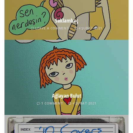
Saklambaç
LEAVE A COMMENT
4 ŞUBAT 2021
Ağlayan Bulut
1 COMMENT
4 ŞUBAT 2021