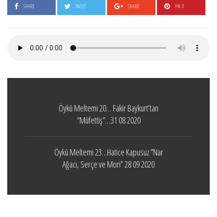
SHARE
TWEET
SHARE
PIN IT
Öykü Meltemi 20… Fakir Baykurt’tan
“Müfettiş”…31 08 2020
Öykü Meltemi 23…Hatice Kapusuz ”Nar
Ağacı, Serçe ve Mori” 28 09 2020
Boticelli
LEAVE A COMMENT
24 ARALIK 2021