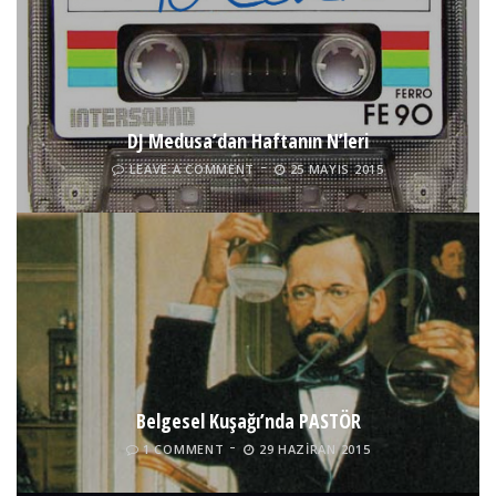
DJ Medusa’dan Haftanın N’leri
LEAVE A COMMENT
25 MAYIS 2015
Belgesel Kuşağı’nda PASTÖR
1 COMMENT
29 HAZIRAN 2015