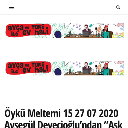
Öykü Meltemi 15 27 07 2020
Ayşegül Devecioğlu’ndan ”Aşk