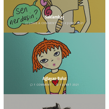
Saklambaç
LEAVE A COMMENT
4 ŞUBAT 2021
Ağlayan Bulut
1 COMMENT
4 ŞUBAT 2021