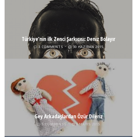
Türkiye’nin ilk Zenci Şarkıcısı: Deniz Bolayır
3 COMMENTS
30 HAZIRAN 2015
Gey Arkadaşlardan Özür Dileriz
5 COMMENTS
5 MAYIS 2015