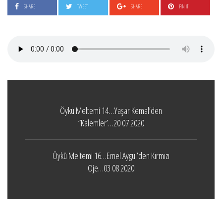
SHARE
TWEET
SHARE
PIN IT
Öykü Meltemi 14…Yaşar Kemal’den
”Kalemler’…20 07 2020
Öykü Meltemi 16…Emel Aygül’den Kırmızı
Oje…03 08 2020
Boticelli
LEAVE A COMMENT
24 ARALIK 2021