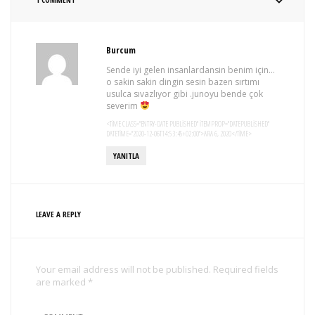
Burcum
Sende iyi gelen insanlardansin benim için…
o sakin sakin dingin sesin bazen sırtımı
usulca sıvazlıyor gibi .junoyu bende çok
severim
<TIME CLASS="ENTRY-DATE PUBLISHED" ITEMPROP="DATEPUBLISHED"
DATETIME="2020-12-06T14:53:45+02:00">ARA 6, 2020</TIME>
YANITLA
LEAVE A REPLY
Your email address will not be published. Required fields
are marked *