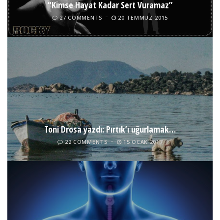
“Kimse Hayat Kadar Sert Vuramaz”
27 COMMENTS
20 TEMMUZ 2015
Toni Drosa yazdı: Pırtık’ı uğurlamak…
22 COMMENTS
15 OCAK 2017