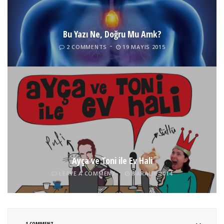
Bu Yazı Ne, Doğru Mu Amk?
2 COMMENTS
19 MAYIS 2015
Ayça ve Toni ile Ev Hali
LEAVE A COMMENT
8 ARALIK 2014
1 COMMENT