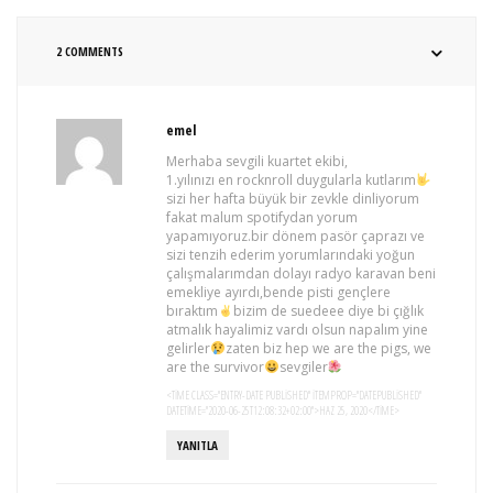
2 COMMENTS
emel
Merhaba sevgili kuartet ekibi,
1.yılınızı en rocknroll duygularla kutlarım
sizi her hafta büyük bir zevkle dinliyorum
fakat malum spotifydan yorum
yapamıyoruz.bir dönem pasör çaprazı ve
sizi tenzih ederim yorumlarındaki yoğun
çalışmalarımdan dolayı radyo karavan beni
emekliye ayırdı,bende pisti gençlere
bıraktım
bizim de suedeee diye bi çığlık
atmalık hayalimiz vardı olsun napalım yine
gelirler
zaten biz hep we are the pigs, we
are the survivor
sevgiler
<TIME CLASS="ENTRY-DATE PUBLISHED" ITEMPROP="DATEPUBLISHED"
DATETIME="2020-06-25T12:08:32+02:00">HAZ 25, 2020</TIME>
YANITLA