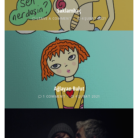
Saklambaç
LEAVE A COMMENT
4 ŞUBAT 2021
Ağlayan Bulut
1 COMMENT
4 ŞUBAT 2021