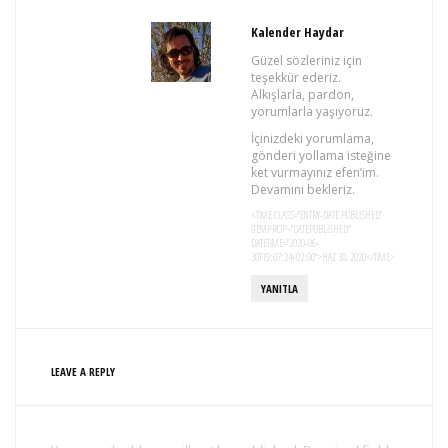
Kalender Haydar
Güzel sözleriniz için
teşekkür ederiz.
Alkışlarla, pardon,
yorumlarla yaşıyoruz.
İçinizdeki yorumlama,
gönderi yollama isteğine
ket vurmayınız efen’im.
Devamını bekleriz.
<TIME CLASS="ENTRY-DATE PUBLISHED"
ITEMPROP="DATEPUBLISHED"
DATETIME="2020-06-
30T19:07:24+02:00">HAZ 30, 2020</TIME>
YANITLA
LEAVE A REPLY