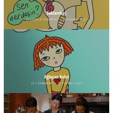
Saklambaç
LEAVE A COMMENT
4 ŞUBAT 2021
Ağlayan Bulut
1 COMMENT
4 ŞUBAT 2021