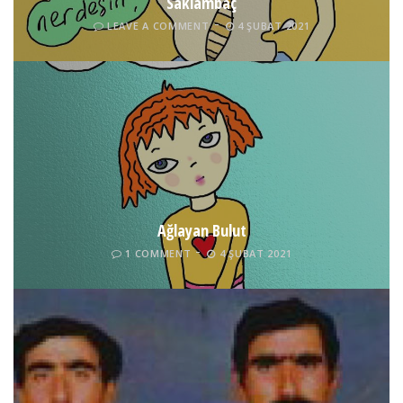
Saklambaç
LEAVE A COMMENT
4 ŞUBAT 2021
Ağlayan Bulut
1 COMMENT
4 ŞUBAT 2021