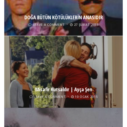
DOĞA BÜTÜN KÖTÜLÜKLERİN ANASIDIR
Kısa Film – 10.9.8…
LEAVE A COMMENT
27 ŞUBAT 2015
LEAVE A COMMENT
12 AĞUSTOS 2015
Misafir Kutsaldır | Ayça Şen
LEAVE A COMMENT
10 OCAK 2015