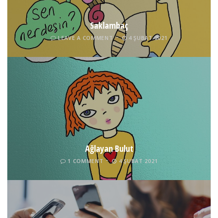
Saklambaç
LEAVE A COMMENT
4 ŞUBAT 2021
Ağlayan Bulut
1 COMMENT
4 ŞUBAT 2021