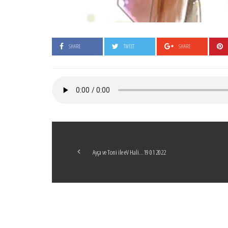
SHARE
TWEET
SHARE
Ayça ve Toni ile eV Hali…19 01 2022
Boticelli
LEAVE A COMMENT
24 ARALIK 2021