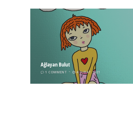
Ağlayan Bulut
1 COMMENT
4 ŞUBAT 2021
Kedi Var, Kedi Verelim?
17 COMMENTS
11 MAYIS 2016