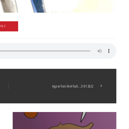
PIN IT
Ayça ve Toni ile eV hali…21 01 2022