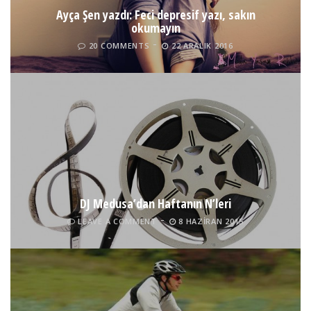
Ayça Şen yazdı: Feci depresif yazı, sakın
okumayın
20 COMMENTS
22 ARALIK 2016
DJ Medusa’dan Haftanın N’leri
LEAVE A COMMENT
8 HAZIRAN 2015