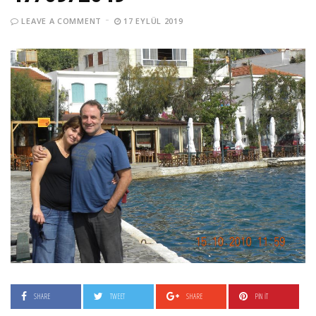
LEAVE A COMMENT
17 EYLÜL 2019
SHARE
TWEET
SHARE
PIN IT