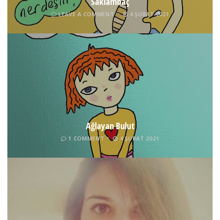
Saklambaç
LEAVE A COMMENT
4 ŞUBAT 2021
Ağlayan Bulut
1 COMMENT
4 ŞUBAT 2021