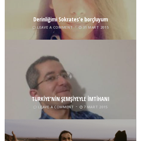
Derinliğimi Sokrates’e borçluyum
LEAVE A COMMENT
31 MART 2015
TÜRKİYE’NİN ŞEMŞİYEYLE İMTİHANI
LEAVE A COMMENT
7 MART 2015