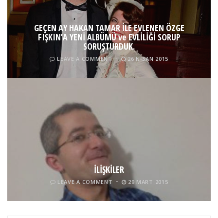
GEÇEN AY HAKAN TAMAR İLE EVLENEN ÖZGE
FIŞKIN’A YENİ ALBÜMÜ ve EVLİLİĞİ SORUP
SORUŞTURDUK.
LEAVE A COMMENT
26 NISAN 2015
İLİŞKİLER
LEAVE A COMMENT
29 MART 2015