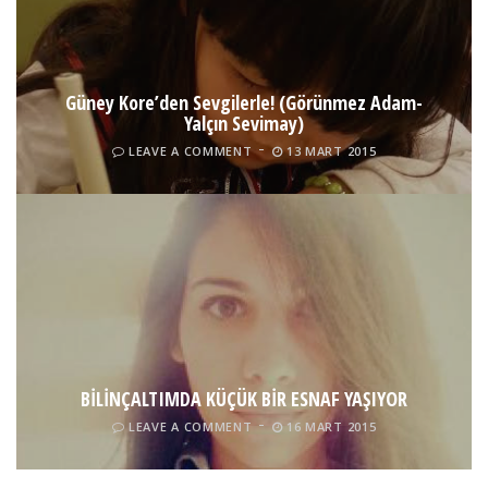
Güney Kore’den Sevgilerle! (Görünmez Adam-
Yalçın Sevimay)
LEAVE A COMMENT
13 MART 2015
BİLİNÇALTIMDA KÜÇÜK BİR ESNAF YAŞIYOR
LEAVE A COMMENT
16 MART 2015