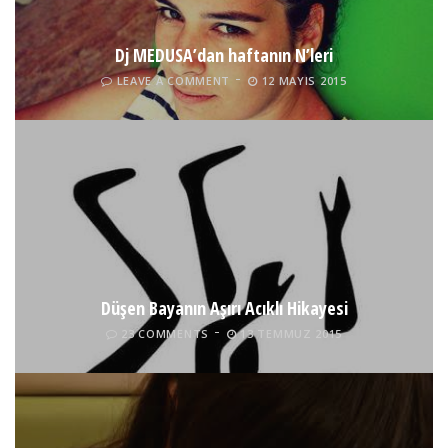
Dj MEDUSA’dan haftanın N’leri
LEAVE A COMMENT
12 MAYIS 2015
Düşen Bayanın Aşırı Acıklı Hikayesi
23 COMMENTS
13 TEMMUZ 2015