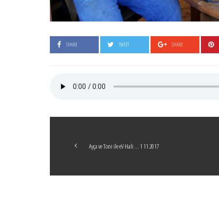
SHARE
TWEET
SHARE
Ayça ve Toni ile eV Hali … 1 11 2017
Boticelli
LEAVE A COMMENT
24 ARALIK 2021