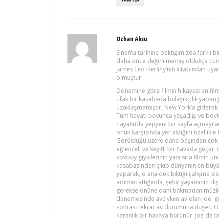
Özhan Aksu
Sinema tarihine baktığımızda farklı 
daha önce değinilmemiş oldukça cüret
James Leo Herlihy’nin kitabından uya
olmuştur.
Dönemine göre filmin hikayesi en film
ufak bir kasabada bulaşıkçılık yapan
uzaklaşmamıştır, New York’a giderek t
Tüm hayatı boyunca yaşadığı ve böyl
hayatında yepyeni bir sayfa açmayı a
onun karşısında yer aldığını özellikle 
Görüldüğü üzere daha başından çok ci
eğlenceli ve keyifli bir havada geçer
kovboy giysilerinin yanı sıra filmin u
kasabasından çıkıp dünyanın en büyük
yaparak, o ana dek bıktığı çalışma si
adımını attığında, şehir yaşamının dış
gerekse önüne dahi bakmadan müzik d
denemesinde avcıyken av olan Joe, gird
sonrası tekrar av durumuna düşer. Ol
karanlık bir havaya bürünür. Joe da b