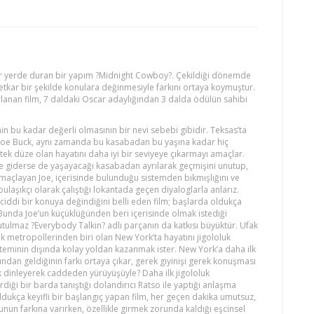
bir yerde duran bir yapım ?Midnight Cowboy?. Çekildiği dönemde
kar bir şekilde konulara değinmesiyle farkını ortaya koymuştur.
rlanan film, 7 daldaki Oscar adaylığından 3 dalda ödülün sahibi
in bu kadar değerli olmasının bir nevi sebebi gibidir. Teksas’ta
 Joe Buck, aynı zamanda bu kasabadan bu yaşına kadar hiç
ek düze olan hayatını daha iyi bir seviyeye çıkarmayı amaçlar.
e giderse de yaşayacağı kasabadan ayrılarak geçmişini unutup,
maçlayan Joe, içerisinde bulunduğu sistemden bıkmışlığını ve
bulaşıkçı olarak çalıştığı lokantada geçen diyaloglarla anlarız.
ddi bir konuya değindiğini belli eden film; başlarda oldukça
. Bunda Joe’un küçüklüğünden beri içerisinde olmak istediği
nutulmaz ?Everybody Talkin? adlı parçanın da katkısı büyüktür. Ufak
 metropollerinden biri olan New York’ta hayatını jigololuk
steminin dışında kolay yoldan kazanmak ister. New York’a daha ilk
ından geldiğinin farkı ortaya çıkar, gerek giyinişi gerek konuşması
inleyerek caddeden yürüyüşüyle? Daha ilk jigololuk
iği bir barda tanıştığı dolandırıcı Ratso ile yaptığı anlaşma
dukça keyifli bir başlangıç yapan film, her geçen dakika umutsuz,
unun farkına varırken, özellikle girmek zorunda kaldığı eşcinsel