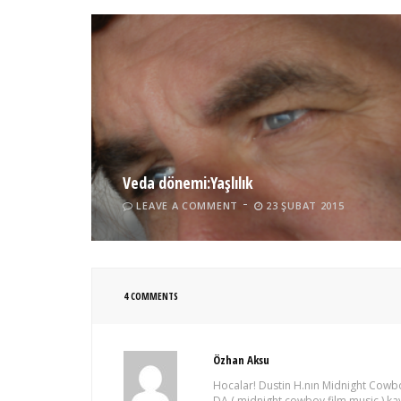
Veda dönemi:Yaşlılık
LEAVE A COMMENT
23 ŞUBAT 2015
4 COMMENTS
Özhan Aksu
Hocalar! Dustin H.nın Midnight Cowb
DA ( midnight cowboy film music ) k