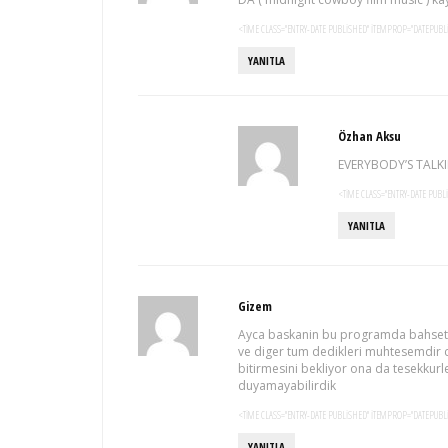
<TIME CLASS="ENTRY-DATE PUBLISHED" ITEMPROP="DATEPUBLI
YANITLA
Özhan Aksu
EVERYBODY’S TALKI
<TIME CLASS="ENTRY-DATE PUBL
YANITLA
Gizem
Ayca baskanin bu programda bahsettigi 
ve diger tum dedikleri muhtesemdir c
bitirmesini bekliyor ona da tesekkurle
duyamayabilirdik
<TIME CLASS="ENTRY-DATE PUBLISHED" ITEMPROP="DATEPUBLI
YANITLA