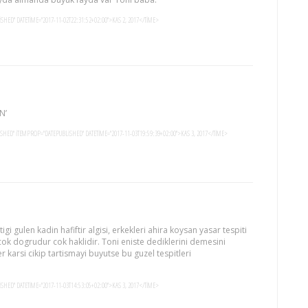
SHED" DATETIME="2017-11-02T22:31:52+02:00">KAS 2, 2017</TIME>
N’
ISHED" ITEMPROP="DATEPUBLISHED" DATETIME="2017-11-03T19:59:39+02:00">KAS 3, 2017</TIME>
gulen kadin hafiftir algisi, erkekleri ahira koysan yasar tespiti
ok dogrudur cok haklidir. Toni eniste dediklerini demesini
r karsi cikip tartismayi buyutse bu guzel tespitleri
SHED" DATETIME="2017-11-03T14:53:05+02:00">KAS 3, 2017</TIME>