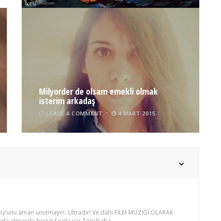
Milyorder de olsam emekli olmak
isterim arkadaş
LEAVE A COMMENT
4 MART 2015
oy’unu aman unutmayın: Ultradır! Ve dahi FİLM MÜZİĞİ OLARAK
ayda almanda büyük fayda var Toni baba.