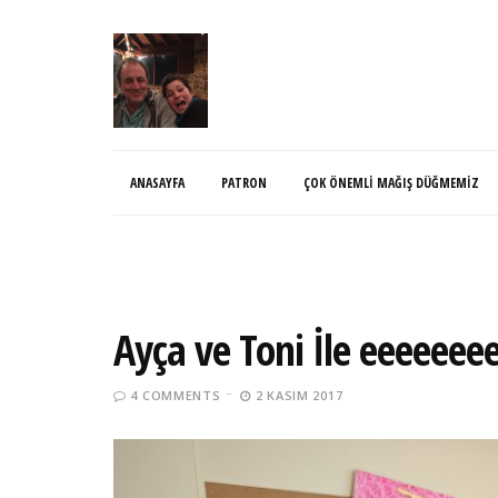
ANASAYFA
PATRON
ÇOK ÖNEMLI MAĞIŞ DÜĞMEMIZ
Ayça ve Toni İle eeeeee
4 COMMENTS
2 KASIM 2017