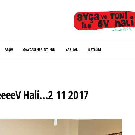
ARŞIV
@AYCASENPAINTINGS
YAZILAR
İLETIŞIM
eeeeeV Hali…2 11 2017