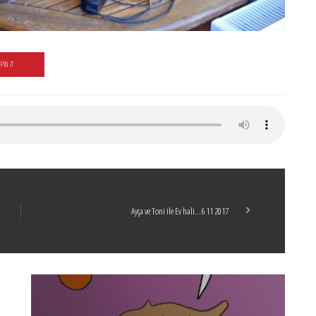
PIN IT
Ayça ve Toni ile Ev hali…6 11 2017