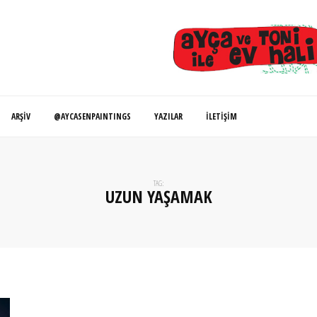
ARŞIV
@AYCASENPAINTINGS
YAZILAR
İLETIŞIM
TAG:
UZUN YAŞAMAK