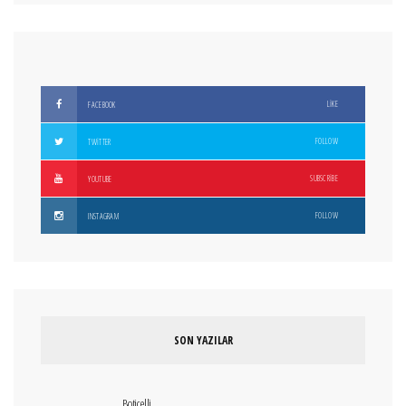
LIKE
FACEBOOK
FOLLOW
TWITTER
SUBSCRIBE
YOUTUBE
FOLLOW
INSTAGRAM
SON YAZILAR
Boticelli