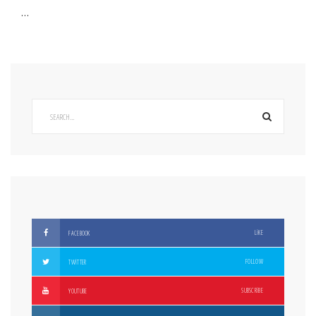
…
LIKE
FACEBOOK
FOLLOW
TWITTER
SUBSCRIBE
YOUTUBE