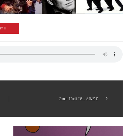
PIN IT
Zaman Tüneli 135…18 08 2019