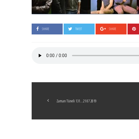
SHARE
TWEET
SHARE
Zaman Tüneli 131…21 07 2019
Boticelli
LEAVE A COMMENT
24 ARALIK 2021