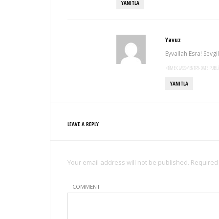
YANITLA
Yavuz
Eyvallah Esra! Sevgil
<TIME CLASS="ENTRY-DATE PUBL
YANITLA
LEAVE A REPLY
Your email address will not be published. Required
COMMENT