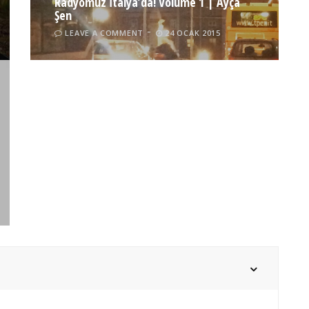
Radyomuz İtalya’da! Volume 1 | Ayça
Şen
LEAVE A COMMENT
24 OCAK 2015