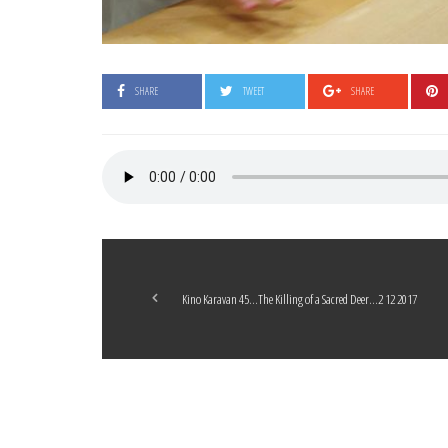
SHARE
TWEET
SHARE
Kino Karavan 45…The Killing of a Sacred Deer…2 12 2017
Boticelli
LEAVE A COMMENT
24 ARALIK 2021