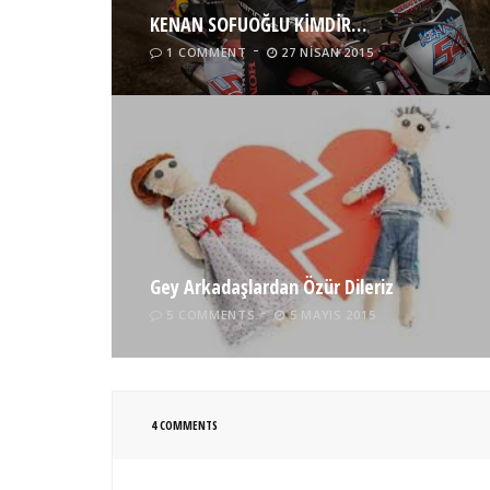
KENAN SOFUOĞLU KİMDİR…
1 COMMENT
27 NISAN 2015
Gey Arkadaşlardan Özür Dileriz
5 COMMENTS
5 MAYIS 2015
4 COMMENTS