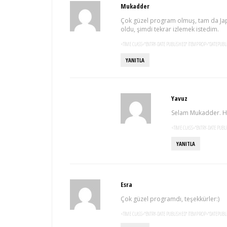
Mukadder
Çok güzel program olmuş, tam da Ja
oldu, şimdi tekrar izlemek istedim.
<TIME CLASS="ENTRY-DATE PUBLISHED" ITEMPROP="DATEPUBLI
YANITLA
Yavuz
Selam Mukadder. Her
<TIME CLASS="ENTRY-DATE PUBL
YANITLA
Esra
Çok güzel programdı, teşekkürler:)
<TIME CLASS="ENTRY-DATE PUBLISHED" ITEMPROP="DATEPUBLI