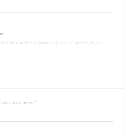
er.
ISHED" ITEMPROP="DATEPUBLISHED" DATETIME="2017-12-23T16:02:23+02:00">ARA 23, 2017</TIME>
 fields are marked *