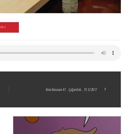
PIN IT
Kino Karavan 47…Çoğunluk…15 12 2017