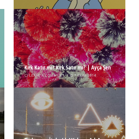
Kırk Katır mı? Kırk Satır mı? | Ayça Şen
LEAVE A COMMENT
7 EKIM 2014