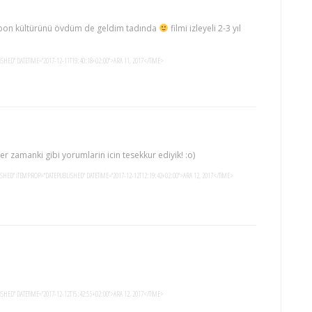
pon kültürünü övdüm de geldim tadında
filmi izleyeli 2-3 yıl
SHED" DATETIME="2017-12-11T19:40:18+02:00">ARA 11, 2017</TIME>
 zamanki gibi yorumlarin icin tesekkur ediyik! :o)
ISHED" ITEMPROP="DATEPUBLISHED" DATETIME="2017-12-12T12:19:42+02:00">ARA 12, 2017</TIME>
SHED" DATETIME="2017-12-12T15:42:55+02:00">ARA 12, 2017</TIME>