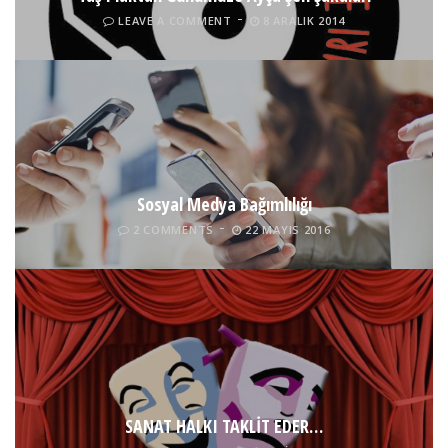
LEAVE A COMMENT
8 ARALIK 2014
Sosyal Medya Bağımlılığı
2 COMMENTS
22 MAYIS 2016
SANAT HALKI TAKLİT EDER…