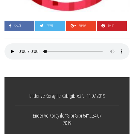
SHARE
TWEET
SHARE
PIN IT
Ender ve Koray ile”Gibi gibi 62″…11 07 2019
Ender ve Koray ile “Gibi Gibi 64″…24 07
2019
Boticelli