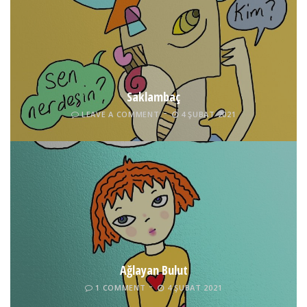
Saklambaç
LEAVE A COMMENT
4 ŞUBAT 2021
Ağlayan Bulut
1 COMMENT
4 ŞUBAT 2021