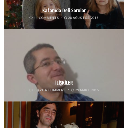
Kafamda Deli Sorular
11 COMMENTS
28 AĞUSTOS 2015
İLİŞKİLER
Mutlu Yıllar! | Ayça Şen
LEAVE A COMMENT
29 MART 2015
1 COMMENT
30 ARALIK 2014