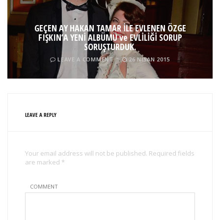
GEÇEN AY HAKAN TAMAR İLE EVLENEN ÖZGE
FIŞKIN’A YENİ ALBÜMÜ ve EVLİLİĞİ SORUP
SORUŞTURDUK.
LEAVE A COMMENT
26 NISAN 2015
LEAVE A REPLY
Your email address will not be published. Required fields
are marked *
COMMENT