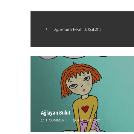
Ayça ve Toni ile Ev Hali | 27 Ocak 2015
Ağlayan Bulut
1 COMMENT
4 ŞUBAT 2021
Tel İnsan