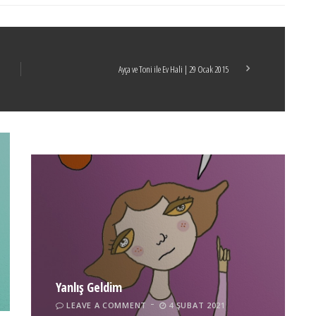
Ayça ve Toni ile Ev Hali | 29 Ocak 2015
Boticelli
LEAVE A COMMENT
24 ARALIK 2021
Yanlış Geldim
LEAVE A COMMENT
4 ŞUBAT 2021