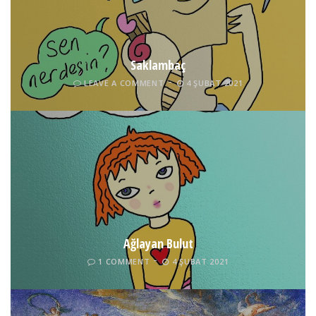
Saklambaç
LEAVE A COMMENT
4 ŞUBAT 2021
Ağlayan Bulut
1 COMMENT
4 ŞUBAT 2021