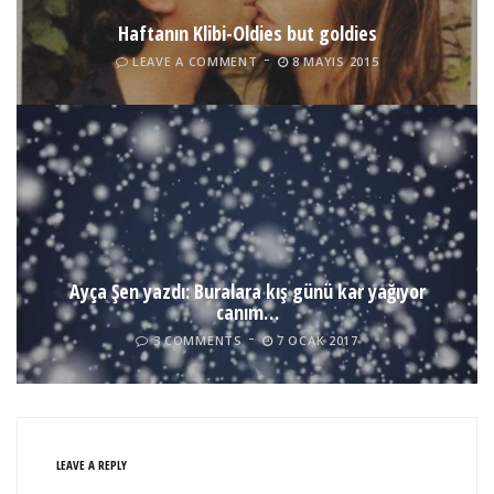
Haftanın Klibi-Oldies but goldies
LEAVE A COMMENT
8 MAYIS 2015
Ayça Şen yazdı: Buralara kış günü kar yağıyor
canım…
3 COMMENTS
7 OCAK 2017
LEAVE A REPLY