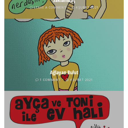
Saklambaç
LEAVE A COMMENT
4 ŞUBAT 2021
Ağlayan Bulut
1 COMMENT
4 ŞUBAT 2021