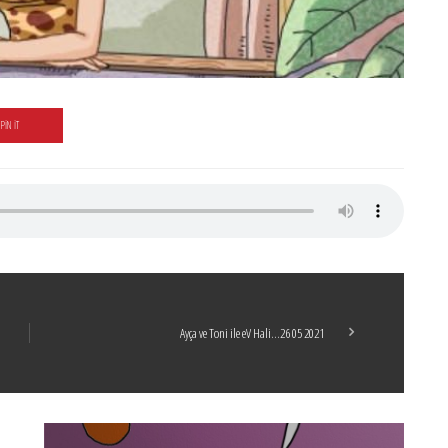
PIN IT
Ayça ve Toni ile eV Hali…26 05 2021