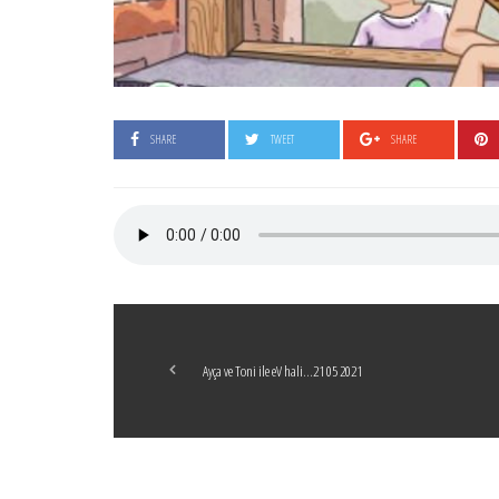
SHARE
TWEET
SHARE
Ayça ve Toni ile eV hali…21 05 2021
Boticelli
LEAVE A COMMENT
24 ARALIK 2021